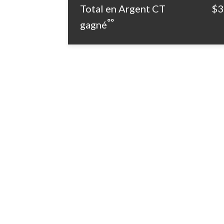
Total en Argent CT
$3
°°
gagné