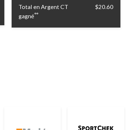
Total en Argent CT
$20.60
°°
gagné