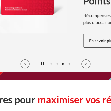
Points
Récompenses T
plus d’occasi
En savoir pl
1
2
3
4
fres pour
maximiser vos 