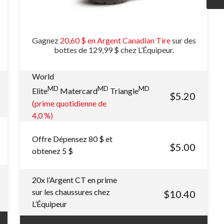
Gagnez
20,60 $ en Argent Canadian Tire
sur des
bottes de 129,99 $ chez L’Équipeur.
World
MD
MD
MD
Elite
Matercard
Triangle
$5.20
(prime quotidienne de
4,0 %)
Offre Dépensez 80 $ et
$5.00
obtenez 5 $
20x l’Argent CT en prime
sur les chaussures chez
$10.40
L’Équipeur