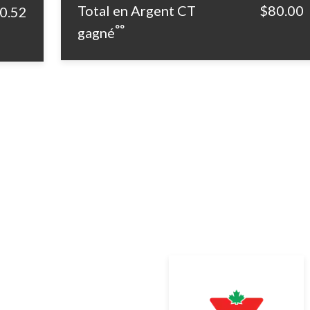
Total en Argent CT
$80.00
0.52
°°
gagné