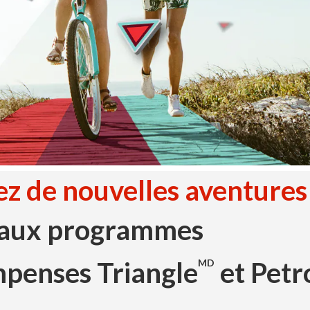
ez de nouvelles aventures
 aux programmes
penses Triangle
et Petr
MD